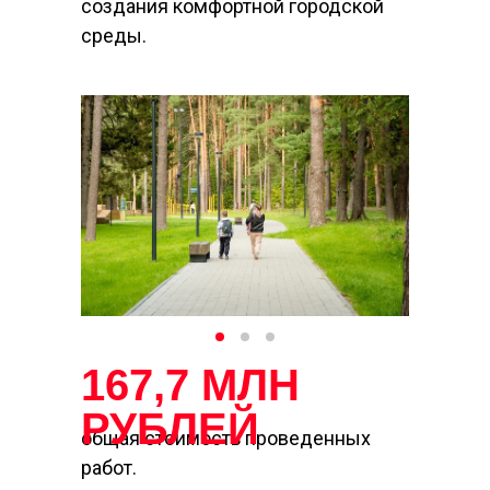
создания комфортной городской
среды.
167,7
МЛН
РУБЛЕЙ
общая стоимость проведенных
работ.