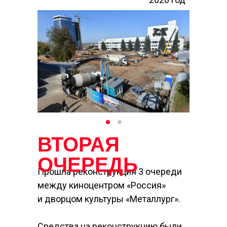
ВТОРАЯ
ОЧЕРЕДЬ
Прошла реконструкция 3 очереди
между киноцентром «Россия»
и дворцом культуры «Металлург».
Средства на реконструкцию были