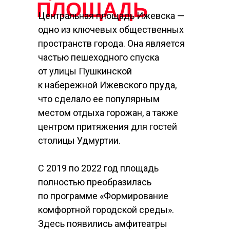
ПЛОЩАДЬ
Центральная площадь Ижевска —
одно из ключевых общественных
пространств города. Она является
частью пешеходного спуска
от улицы Пушкинской
к набережной Ижевского пруда,
что сделало ее популярным
местом отдыха горожан, а также
центром притяжения для гостей
столицы Удмуртии.
С 2019 по 2022 год площадь
полностью преобразилась
по программе «Формирование
комфортной городской среды».
Здесь появились амфитеатры