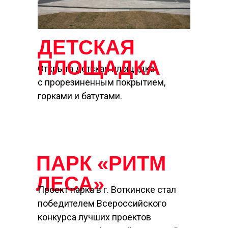
ДЕТСКАЯ
ПЛОЩАДКА
Открыта детская площадка
с прорезиненным покрытием,
горками и батутами.
ПАРК
«РИТМ
ЛЕСА»
Проект парка в г. Воткинске стал
победителем Всероссийского
конкурса лучших проектов